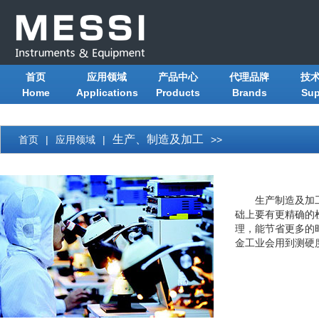
首页
应用领域
产品中心
代理品牌
技
Home
Applications
Products
Brands
Sup
生产、制造及加工
首页
|
应用领域
|
>>
生产制造及加
础上要有更精确的
理，能节省更多的
金工业会用到测硬