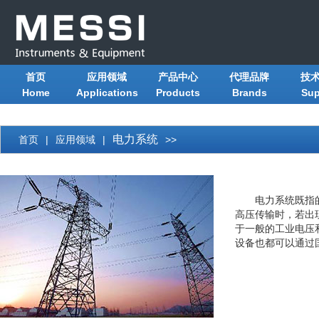
首页
应用领域
产品中心
代理品牌
技
Home
Applications
Products
Brands
Sup
电力系统
首页
|
应用领域
|
>>
电力系统既指
高压传输时，若出
于一般的工业电压
设备也都可以通过