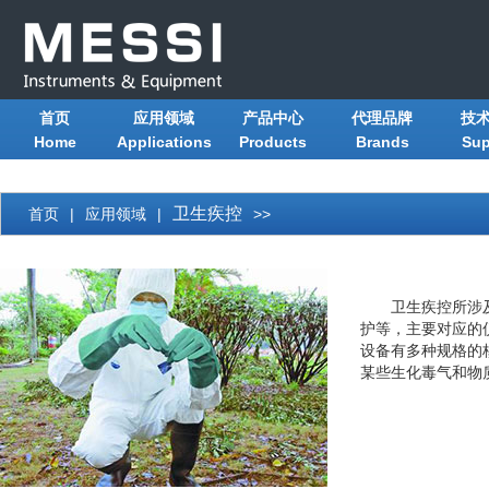
首页
应用领域
产品中心
代理品牌
技
Home
Applications
Products
Brands
Sup
卫生疾控
首页
|
应用领域
|
>>
卫生疾控所涉
护等，主要对应的
设备有多种规格的
某些生化毒气和物