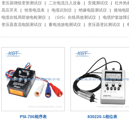
变压器绕组变形测试仪
|
二次电流注入设备
|
安规测试仪
|
红外热
高压开关
|
钳形电流表
|
电缆识别仪
|
绝缘电阻测试仪
|
接地电
电缆在线局部放电检测仪
|
（GIS）在线局放测试仪
|
电缆护套故障
变压器直流电阻测试仪
|
蓄电池放电测试仪
|
变压器变比测试仪
|
PSI-700相序表
830220-1相位表