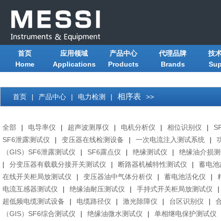
首页
应用领域
产品中心
代理品牌
技
Home
Applications
Products
Brands
Sup
相序表
首页
|
产品中心
|
电力检测
|
>>
全部
|
电导率仪
|
超声波测厚仪
|
电机分析仪
|
相位识别仪
|
S
SF6泄露测试仪
|
变压器在线检测设备
|
一次电流注入测试系统
|
（GIS）SF6泄露测试仪
|
SF6露点仪
|
绝缘测试仪
|
绝缘油介损测
|
分变压器有载载分接开关测试仪
|
断路器机械特性测试仪
|
蓄电池
在线开关柜局放测试仪
|
变压器油中气体分析仪
|
蓄电池活化仪
|
电流互感器测试仪
|
绝缘油耐压测试仪
|
手持式开关柜局放测试仪
|
超低频电缆测试设备
|
电缆路径仪
|
激光除障仪
|
台区识别仪
|
（GIS）SF6综合测试仪
|
绝缘油微水测试仪
|
单相继电保护测试仪