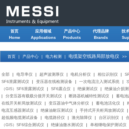
首页
应用领域
产品中心
代理品牌
技
Home
Applications
Products
Brands
Sup
电缆架空线路局部放电仪
首页
|
产品中心
|
电力检测
|
>>
全部
|
电导率仪
|
超声波测厚仪
|
电机分析仪
|
相位识别仪
|
S
SF6泄露测试仪
|
变压器在线检测设备
|
一次电流注入测试系统
|
（GIS）SF6泄露测试仪
|
SF6露点仪
|
绝缘测试仪
|
绝缘油介损测
|
分变压器有载载分接开关测试仪
|
断路器机械特性测试仪
|
蓄电池
在线开关柜局放测试仪
|
变压器油中气体分析仪
|
蓄电池活化仪
|
电流互感器测试仪
|
绝缘油耐压测试仪
|
手持式开关柜局放测试仪
|
超低频电缆测试设备
|
电缆路径仪
|
激光除障仪
|
台区识别仪
|
（GIS）SF6综合测试仪
|
绝缘油微水测试仪
|
单相继电保护测试仪