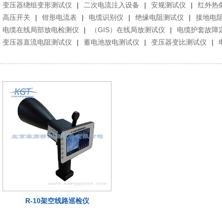
变压器绕组变形测试仪
|
二次电流注入设备
|
安规测试仪
|
红外热
高压开关
|
钳形电流表
|
电缆识别仪
|
绝缘电阻测试仪
|
接地电
电缆在线局部放电检测仪
|
（GIS）在线局放测试仪
|
电缆护套故障
变压器直流电阻测试仪
|
蓄电池放电测试仪
|
变压器变比测试仪
|
R-10架空线路巡检仪