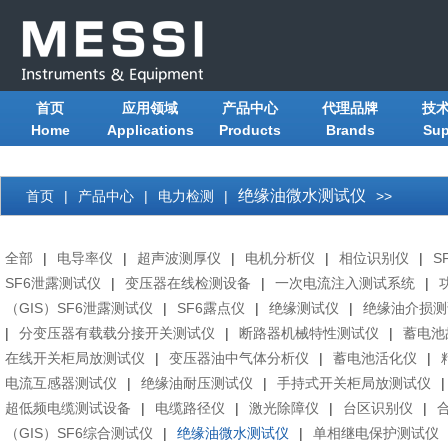
首页
应用领域
产品中心
代理品牌
技
Home
Applications
Products
Brands
Sup
绝缘油微水测试仪
首页
|
产品中心
|
电力检测
|
>>
全部
|
电导率仪
|
超声波测厚仪
|
电机分析仪
|
相位识别仪
|
S
SF6泄露测试仪
|
变压器在线检测设备
|
一次电流注入测试系统
|
（GIS）SF6泄露测试仪
|
SF6露点仪
|
绝缘测试仪
|
绝缘油介损测
|
分变压器有载载分接开关测试仪
|
断路器机械特性测试仪
|
蓄电池
在线开关柜局放测试仪
|
变压器油中气体分析仪
|
蓄电池活化仪
|
电流互感器测试仪
|
绝缘油耐压测试仪
|
手持式开关柜局放测试仪
|
超低频电缆测试设备
|
电缆路径仪
|
激光除障仪
|
台区识别仪
|
（GIS）SF6综合测试仪
|
绝缘油微水测试仪
|
单相继电保护测试仪