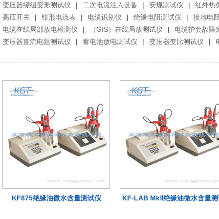
变压器绕组变形测试仪
|
二次电流注入设备
|
安规测试仪
|
红外热
高压开关
|
钳形电流表
|
电缆识别仪
|
绝缘电阻测试仪
|
接地电
电缆在线局部放电检测仪
|
（GIS）在线局放测试仪
|
电缆护套故障
变压器直流电阻测试仪
|
蓄电池放电测试仪
|
变压器变比测试仪
|
KF875绝缘油微水含量测试仪
KF-LAB MkⅡ绝缘油微水含量
仪